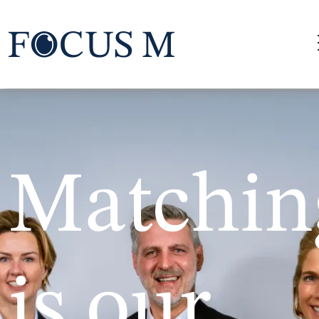
Matchin
is our